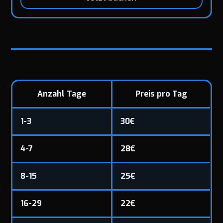
Anzahl Tage
Preis pro Tag
1-3
30€
4-7
28€
8-15
25€
16-29
22€