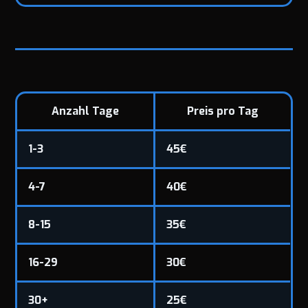
Anzahl Tage
Preis pro Tag
1-3
45€
4-7
40€
8-15
35€
16-29
30€
30+
25€