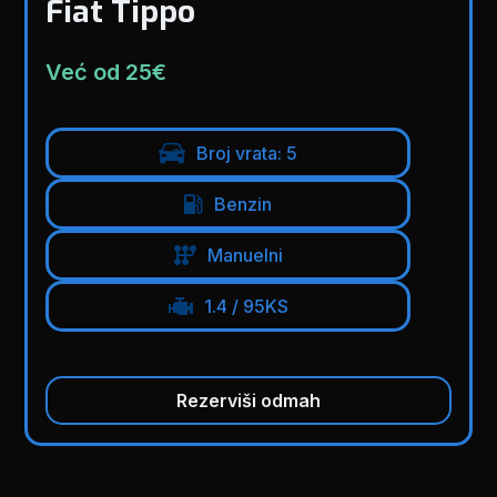
Fiat Tippo
Već od 25€
Broj vrata: 5
Benzin
Manuelni
1.4 / 95KS
Rezerviši odmah