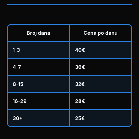
Broj dana
Cena po danu
1-3
40€
4-7
36€
8-15
32€
16-29
28€
30+
25€